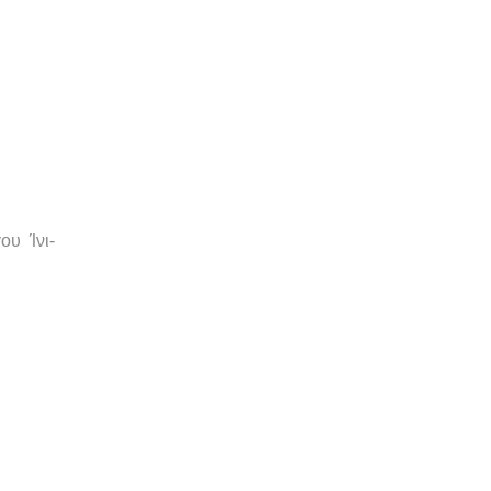
ου Ίνι-