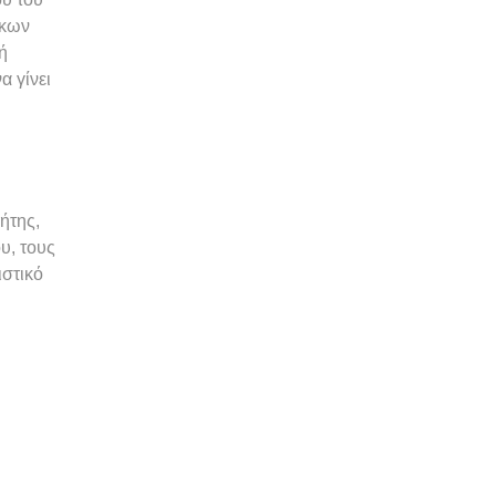
ίκων
ή
α γίνει
ήτης,
υ, τους
ιστικό