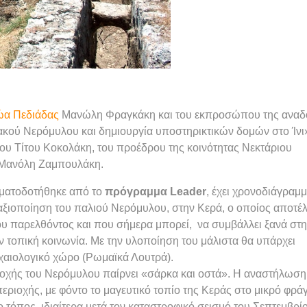
ώα Πεδιάδας
Μανώλη Φραγκάκη και του εκπροσώπου της αναδ
ακού Νερόμυλου και δημιουργία υποστηρικτικών δομών στο Ίνι
ου Τίτου Κοκολάκη, του προέδρου της κοινότητας Νεκτάριου
 Μανόλη Ζαμπουλάκη.
ηματοδοτήθηκε από το
πρόγραμμα Leader
, έχει χρονοδιάγραμ
 αξιοποίηση του παλιού Νερόμυλου, στην Κερά, ο οποίος αποτέ
του παρελθόντος και που σήμερα μπορεί, να συμβάλλει ξανά στ
ν τοπική κοινωνία. Με την υλοποίηση του μάλιστα θα υπάρχει
ρχαιολογικό χώρο (Ρωμαϊκά Λουτρά).
ριοχής του Νερόμυλου παίρνει «σάρκα και οστά». Η αναστήλωση
περιοχής, με φόντο το μαγευτικό τοπίο της Κεράς στο μικρό φρά
ο τόπος, ιδιαίτερα μετά τον καταστροφικό σεισμό του Σεπτεμβρί