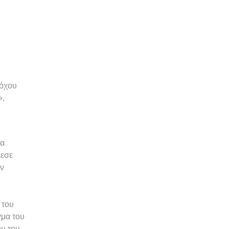
όχου
»,
μα
λεσε
ην
 του
γμα του
ου του