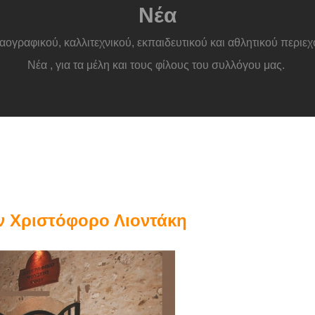
Νέα
αογραφικού, καλλιτεχνικού, εκπαιδευτικού και αθλητικού περι
Νέα , για τα μέλη και τους φίλους του συλλόγου μας.
ον Χριστόφορο Λιοντάκη