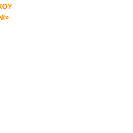
ΚΟΥ
NI»