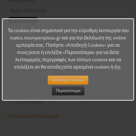
Related Events
Καμία εκδήλωση
Τα cookies είναι σημαντικά για την εύρυθμη λειτουργία του
Ετικέτες
inatos.nisonperiplous.gr και για την βελτίωση της online
εμπειρία σας. Πατήστε «Αποδοχή Cookies» για να
Συνέδρια
συνεχίσετε ή επιλέξτε «Περισσότερα» για να δείτε
Ποίηση
λεπτομερείς περιγραφές των τύπων cookies και να
Λιοντάκης
επιλέξετε αν θα αποδεχτείτε ορισμένα cookies ή όχι.
Συνημμένα αρχεία:
Αποδοχή Cookies
Περισσότερα
ΠΡΟΓΡΑΜΜΑ_ΣΥΝΕΔΡΙΟΥ_ΓΙΑ_ΤΟΝ_ΧΡΙΣΤΟΦΟΡΟ_Λ
(1208 Λήψεις)
επιστροφή στην κορυφή