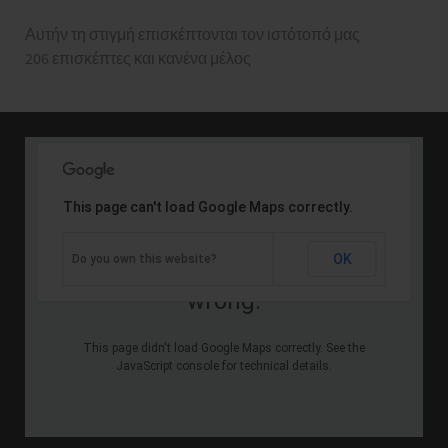
Αυτήν τη στιγμή επισκέπτονται τον ιστότοπό μας
206 επισκέπτες και κανένα μέλος
This page can't load Google Maps correctly.
Oops! Something went
OK
Do you own this website?
wrong.
This page didn't load Google Maps correctly. See the
JavaScript console for technical details.