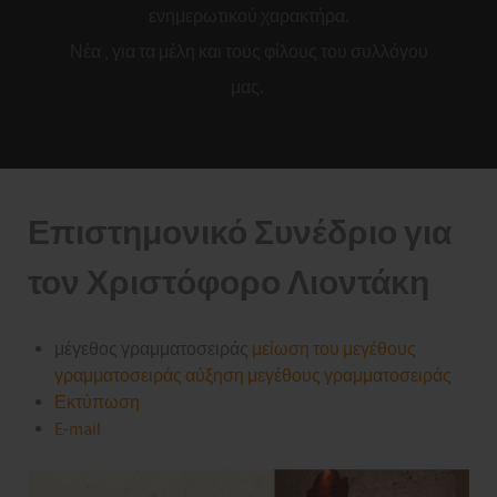
ενημερωτικού χαρακτήρα.
Νέα , για τα μέλη και τους φίλους του συλλόγου
μας.
Επιστημονικό Συνέδριο για
τον Χριστόφορο Λιοντάκη
μέγεθος γραμματοσειράς
μείωση του μεγέθους
γραμματοσειράς
αύξηση μεγέθους γραμματοσειράς
Εκτύπωση
E-mail