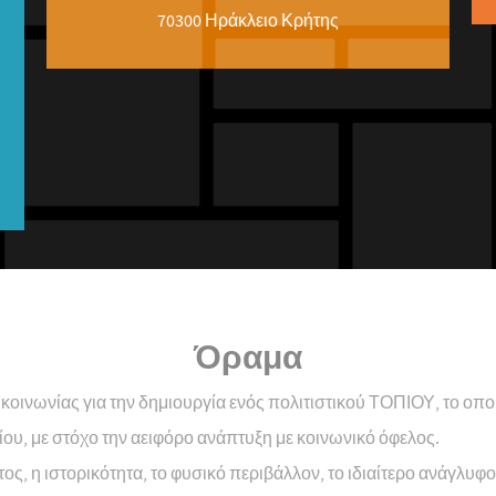
70300 Ηράκλειο Κρήτης
Όραμα
 κοινωνίας για την δημιουργία ενός πολιτιστικού ΤΟΠΙΟΥ, το οπο
ίου, με στόχο την αειφόρο ανάπτυξη με κοινωνικό όφελος.
ος, η ιστορικότητα, το φυσικό περιβάλλον, το ιδιαίτερο ανάγλυφ