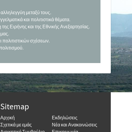
 αλληλεγγύη μεταξύ τους.
γγελματικά και πολιτιστικά θέματα.
της Ειρήνης και της Εθνικής Ανεξαρτησίας.
 μας.
ι πολιτιστικών σχέσεων.
πολιτισμού.
Sitemap
Αρχική
Εκδηλώσεις
Σχετικά με εμάς
Νέα και Ανακοινώσεις