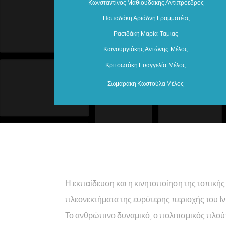
Κωνσταντίνος Μαθιουδάκης Αντιπρόεδρος
Παπαδάκη Αριάδνη Γραμματέας
Ρασιδάκη Μαρία Ταμίας
Καινουργιάκης Αντώνης Μέλος
Κριτσωτάκη Ευαγγελία Μέλος
Σωμαράκη Κωστούλα Μέλος
Η εκπαίδευση και η κινητοποίηση της τοπικής
πλεονεκτήματα της ευρύτερης περιοχής του Ιν
Το ανθρώπινο δυναμικό, ο πολιτισμικός πλούτ