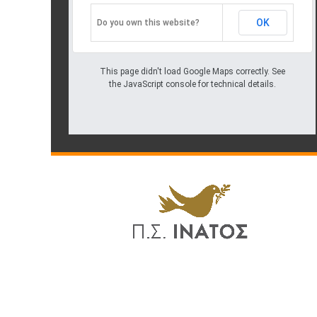
Oops! Something went
OK
Do you own this website?
wrong.
This page didn't load Google Maps correctly. See
the JavaScript console for technical details.