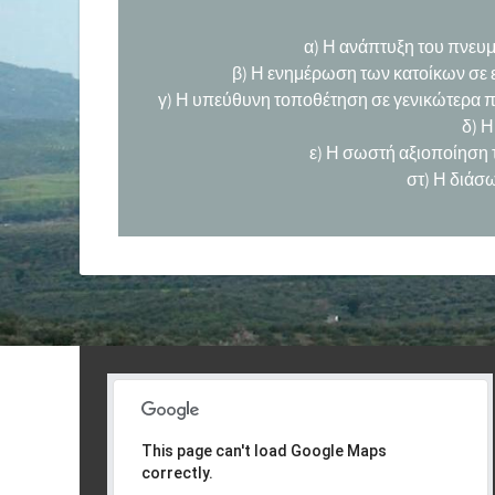
α) Η ανάπτυξη του πνευμ
β) Η ενημέρωση των κατοίκων σε επ
γ) Η υπεύθυνη τοποθέτηση σε γενικώτερα π
δ) Η
ε) Η σωστή αξιοποίηση 
στ) Η διάσ
This page can't load Google Maps
correctly.