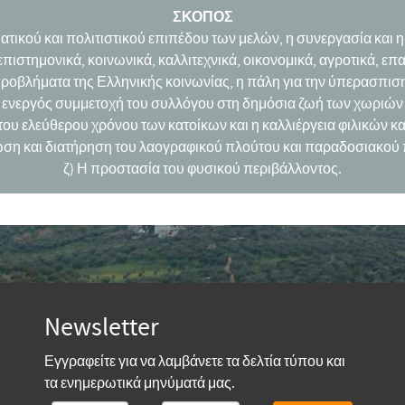
ΣΚΟΠΟΣ
ατικού και πολιτιστικού επιπέδου των μελών, η συνεργασία και η
ιστημονικά, κοινωνικά, καλλιτεχνικά, οικονομικά, αγροτικά, επα
ροβλήματα της Ελληνικής κοινωνίας, η πάλη για την ύπερασπιση 
 ενεργός συμμετοχή του συλλόγου στη δημόσια ζωή των χωριών
του ελεύθερου χρόνου των κατοίκων και η καλλιέργεια φιλικών κα
ωση και διατήρηση του λαογραφικού πλούτου και παραδοσιακού 
ζ) Η προστασία του φυσικού περιβάλλοντος.
Newsletter
Εγγραφείτε για να λαμβάνετε τα δελτία τύπου και
τα ενημερωτικά μηνύματά μας.