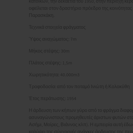
κατοίκων, την δεκαετία του 1950, στην περιοχή κ
οφείλεται στον δραστήριο πρόεδρο της κοινότητα
Παρασκάκη.
Τεχνικά στοιχεία φράγματος
Ύψος αναχώματος: 7m
Μήκος στέψης: 30m
Πλάτος στέψης: 1,5m
Χωρητικότητα: 40.000m3
Τροφοδοσία: από τον ποταμό Ινιώτη ή Κολοκύθη
Έτος περάτωσης: 1954
Η άρδευση των κήπων γύρο από το φράγμα διαφορ
ασυναγώνιστους προμηθευτές άριστων φυτών στα 
Ασήμι, Μοίρες, Βιάννος κλπ). Η εμπειρία αυτή έδω
καλύψει της σύγχρονές ανάγκες άρδευσης της περ