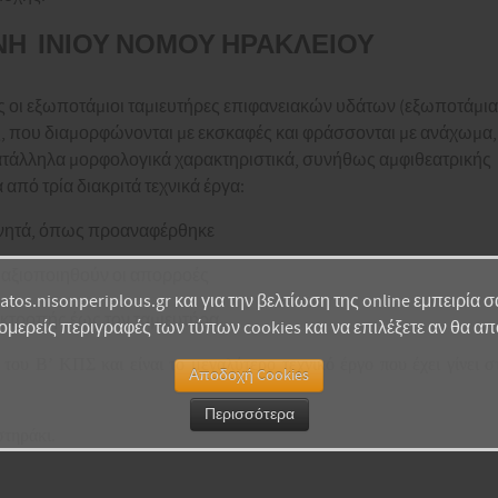
Η ΙΝΙΟΥ ΝΟΜΟΥ ΗΡΑΚΛΕΙΟΥ
 οι εξωποτάµιοι ταµιευτήρες επιφανειακών υδάτων (εξωποτάµια
ς, που διαµορφώνονται µε εκσκαφές και φράσσονται µε ανάχωµα,
κατάλληλα µορφολογικά χαρακτηριστικά, συνήθως αµφιθεατρικής
από τρία διακριτά τεχνικά έργα:
εχνητά, όπως προαναφέρθηκε
α αξιοποιηθούν οι απορροές
natos.nisonperiplous.gr και για την βελτίωση της online εμπειρία
εκτροπής έως τον ταµιευτήρα
ομερείς περιγραφές των τύπων cookies και να επιλέξετε αν θα απο
 του Β’ ΚΠΣ και είναι
το μεγαλύτερο τεχνικό έργο που έχει γίνει 
Αποδοχή Cookies
Περισσότερα
στηράκι.