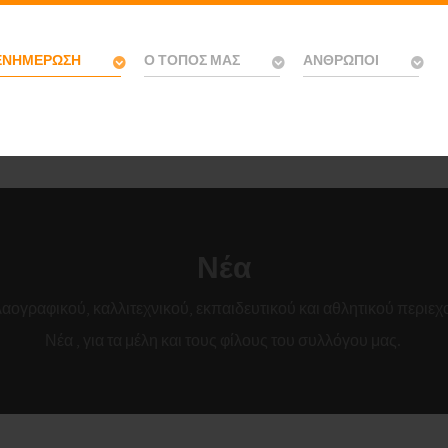
ΕΝΗΜΈΡΩΣΗ
Ο ΤΌΠΟΣ ΜΑΣ
ΆΝΘΡΩΠΟΙ
Νέα
λαογραφικού, καλλιτεχνικού, εκπαιδευτικού και αθλητικού περιε
Νέα , για τα μέλη και τους φίλους του συλλόγου μας.