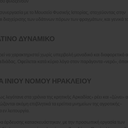
που φιλοξενούν
η συνεργασία με το Μουσείο Φυσικής Ιστορίας, στοχεύοντας στην
ι διαχείρισης των υδάτινων πόρων των φραγμάτων, και γενικά τ
ΑΤΙΝΟ ΔΥΝΑΜΙΚΟ
ρεί να χαρακτηριστεί χωρίς υπερβολή μοναδικό και διαφορετικό 
ιάδας. Οφείλεται κατά κύριο λόγο στον παράγοντα «νερό», όπου
Α ΙΝΙΟΥ ΝΟΜΟΥ ΗΡΑΚΛΕΙΟΥ
λεγότανε στα χρόνια της κρητικής Αρκαδίας» ρέει και «ζώνει» 
σώζονται ακόμη επιβλητικά τα ερείπια μνημείων της αγροτικής–
 εν λειτουργία.
ίκτυα άρδευσης κατασκευάστηκαν, με την προσωπική εργασία των