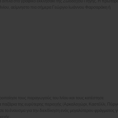
ερά δίπλα στο γραφικό εκκλησάκι της Ζωοδόχου Πηγής. Η πρωτοβ
ς Ινίου, αείμνηστο πια σήμερα Γεώργιο Ιωάννου Φαρσαράκη ή
οποίησε τους παραγωγούς του Ινίου και τους κατέστησε
παζάρια της ευρύτερης περιοχής (Αρκαλοχώρι, Καστέλλι, Πύργ
σε το έναυσμα για την διεκδίκηση ενός μεγαλύτερου φράγματος γ
ιοχής.