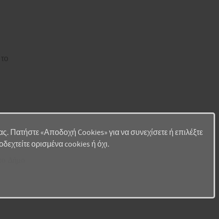
 το
 σας. Πατήστε «Αποδοχή Cookies» για να συνεχίσετε ή επιλέξτε
δεχτείτε ορισμένα cookies ή όχι.
στο Δήμο