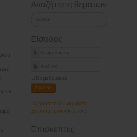
Αναζήτηση θεμάτων
Είσοδος
Όνομα Χρήστη
Ινιώτη
Κωδικός
ερες.
ς
Να με θυμάσαι
Σύνδεση
φορούν
Ξεχάσατε το όνομα χρήστη;
Ξεχάσατε τον κωδικό σας;
ραμμα
Επισκέπτες
αι