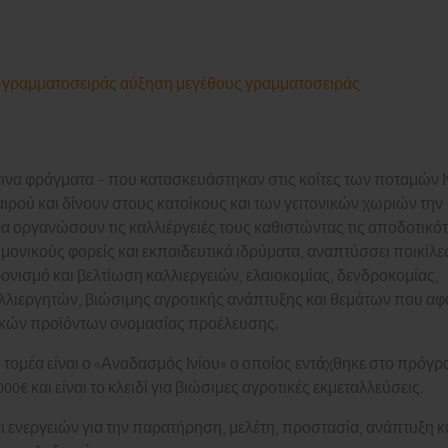
 γραμματοσειράς
αύξηση μεγέθους γραμματοσειράς
τινα φράγματα – που κατασκευάστηκαν στις κοίτες των ποταμών 
ιρού και δίνουν στους κατοίκους και των γειτονικών χωριών την
 οργανώσουν τις καλλιέργειές τους καθιστώντας τις αποδοτικότ
μονικούς φορείς και εκπαιδευτικά ιδρύματα, αναπτύσσει ποικίλε
ονισμό και βελτίωση καλλιεργειών, ελαιοκομίας, δενδροκομίας,
αλλιεργητών, βιώσιμης αγροτικής ανάπτυξης και θεμάτων που α
ικών προϊόντων ονομασίας προέλευσης.
τομέα είναι ο «Αναδασμός Ινίου» ο οποίος εντάχθηκε στο πρόγ
€ και είναι το κλειδί για βιώσιμες αγροτικές εκμεταλλεύσεις.
ι ενεργειών για την παρατήρηση, μελέτη, προστασία, ανάπτυξη κ