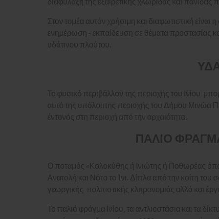
διαφύλαξη της εξαιρετικής χλωρίδας και πανίδας 
Στον τομέα αυτόν χρήσιμη και διαφωτιστική είναι 
ενημέρωση - εκπαίδευση σε θέματα προστασίας κα
υδάτινου πλούτου.
ΥΔ
Το φυσικό περιβάλλον της περιοχής του Ινίου μπο
αυτό της υπόλοιπης περιοχής του Δήμου Μινώα Πεδ
έντονός στη περιοχή από την αρχαιότητα.
ΠΑΛΙΟ ΦΡΑΓΜ
Ο ποταμός «Κολοκύθης ή Ινιώτης ή Ποθωρέας όπως 
Ανατολή και Νότο το Ίνι. Δίπλα από την κοίτη του 
γεωργικής πολιτιστικής κληρονομιάς αλλά και έργα
Το παλιό φράγμα Ινίου, τα αντλιοστάσια και τα δ