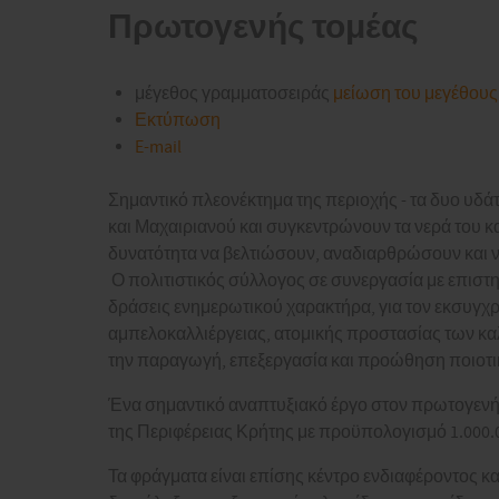
Πρωτογενής τομέας
μέγεθος γραμματοσειράς
μείωση του μεγέθους
Εκτύπωση
E-mail
Σημαντικό πλεονέκτημα της περιοχής - τα δυο υδά
και Μαχαιριανού και συγκεντρώνουν τα νερά του κα
δυνατότητα να βελτιώσουν, αναδιαρθρώσουν και να
Ο πολιτιστικός σύλλογος σε συνεργασία με επιστη
δράσεις ενημερωτικού χαρακτήρα, για τον εκσυγχρ
αμπελοκαλλιέργειας, ατομικής προστασίας των κ
την παραγωγή, επεξεργασία και προώθηση ποιοτ
Ένα σημαντικό αναπτυξιακό έργο στον πρωτογενή 
της Περιφέρειας Κρήτης με προϋπολογισμό 1.000.000
Τα φράγματα είναι επίσης κέντρο ενδιαφέροντος κα