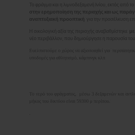
Το φράγµα και η λιµνοδεξαµενή Ινίου, εκτός από
στην ερημοποίηση της περιοχής και ως παράγ
αναπτυξιακή προοπτική
για την προσέλκυση επ
με
Η οικολογική αξία της περιοχής αναβαθμίστηκε
νέο περιβάλλον, που δηµιούργησε η παρουσία του
Ευελπιστούμε ο χώρος να αξιοποιηθεί για περιπατητικ
υποδομές για αθλητισμό, κάμπινγκ κλπ
Το νερό του φράγματος, μέσω 3 δεξαμενών και αντλι
μήκος του δικτύου είναι 59300 μ περίπου.
.