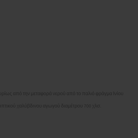
υρίως από την μεταφορά νερού από το παλιό φράγμα Ινίου
ιπτικού χαλύβδινου αγωγού διαμέτρου 700 χλσ.