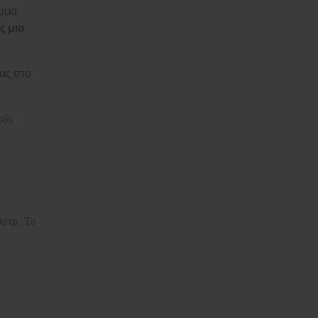
χωμα
ς μια
ας στο
ούν
0στρ. Το