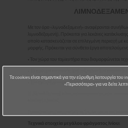
ΛΙΜΝΟΔΕΞΑΜΕΝ
Με τον όρο «λιµνοδεξαµενή» αναφέρονται συνήθως
λιµνοδεξαµενή). Πρόκειται για λεκάνες κατάκλυση
οποίο κατασκευάζεται σε επιλεγµένη περιοχή µε 
µορφής. Πρόκειται για σύνθετα έργα αποτελούµενα 
• Τον χώρο του ταµιευτήρα που διαµορφώνεται τ
• Το φράγµα εκτροπής στο χείµαρρο του οποίου θ
Τα cookies είναι σημαντικά για την εύρυθμη λειτουργία του i
• Τον αγωγό µεταφοράς του νερού από το φράγµα 
«Περισσότερα» για να δείτε λεπτ
Η λιμνοδεξαμενή Ινίου κατασκευάσθηκε στο πλαίσιο
Μινώα Πεδιάδας.
Βρίσκεται ανάμεσα στα χωριά Ίνι, Μαχαιρά και Μονα
Τεχνικά στοιχεία μεγάλου φράγματος Ινίου: