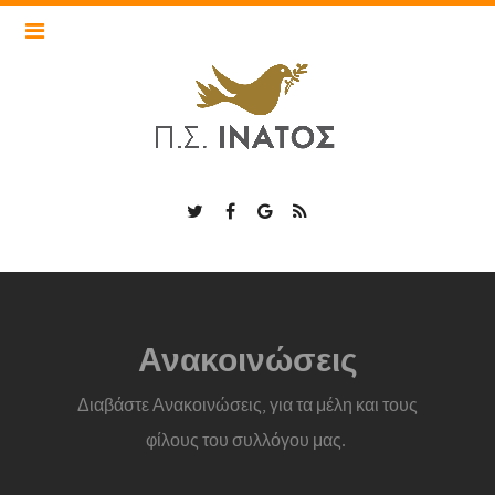
Τα cookies είναι σημαντικά για την εύρυθμη λειτουργία του
inatos.nisonperiplous.gr και για την βελτίωση της online
εμπειρία σας. Πατήστε «Αποδοχή Cookies» για να συνεχίσετε
ή επιλέξτε «Περισσότερα» για να δείτε λεπτομερείς
περιγραφές των τύπων cookies και να επιλέξετε αν θα
αποδεχτείτε ορισμένα cookies ή όχι.
Αποδοχή Cookies
Περισσότερα
Loading...
Ανακοινώσεις
Διαβάστε Ανακοινώσεις, για τα μέλη και τους
φίλους του συλλόγου μας.