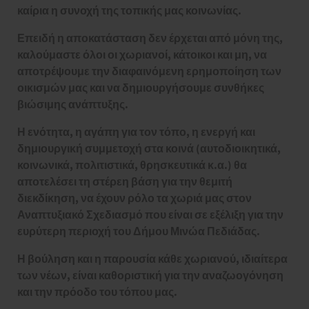
καίρια η συνοχή της τοπικής μας κοινωνίας.
Επειδή η αποκατάσταση δεν έρχεται από μόνη της,
καλούμαστε όλοι οι χωριανοί, κάτοικοι και μη, να
αποτρέψουμε την διαφαινόμενη ερημοποίηση των
οικισμών μας και να δημιουργήσουμε συνθήκες
βιώσιμης ανάπτυξης.
Η ενότητα, η αγάπη για τον τόπο, η ενεργή και
δημιουργική συμμετοχή στα κοινά (αυτοδιοικητικά,
κοινωνικά, πολιτιστικά, θρησκευτικά κ.α.) θα
αποτελέσει τη στέρεη βάση για την θεμιτή
διεκδίκηση, να έχουν ρόλο τα χωριά μας στον
Αναπτυξιακό Σχεδιασμό που είναι σε εξέλιξη για την
ευρύτερη περιοχή του Δήμου Μινώα Πεδιάδας.
Η βούληση και η παρουσία κάθε χωριανού, ιδιαίτερα
των νέων, είναι καθοριστική για την αναζωογόνηση
και την πρόοδο του τόπου μας.