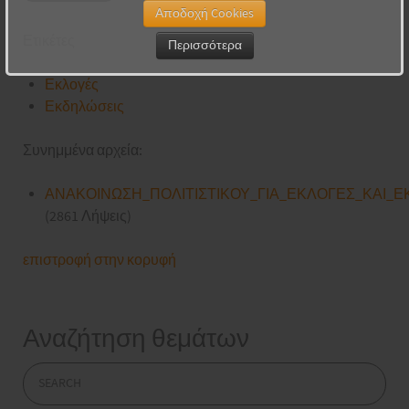
Αποδοχή Cookies
Ετικέτες
Περισσότερα
Εκλογές
Εκδηλώσεις
Συνημμένα αρχεία:
ΑΝΑΚΟΙΝΩΣΗ_ΠΟΛΙΤΙΣΤΙΚΟΥ_ΓΙΑ_ΕΚΛΟΓΕΣ_ΚΑΙ_ΕΚ
(2861 Λήψεις)
επιστροφή στην κορυφή
Αναζήτηση θεμάτων