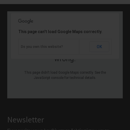
This page can't load Google Maps correctly.
Oops! Something went
OK
Do you own this website?
wrong.
This page didn't load Google Maps correctly. See the
JavaScript console for technical details.
Newsletter