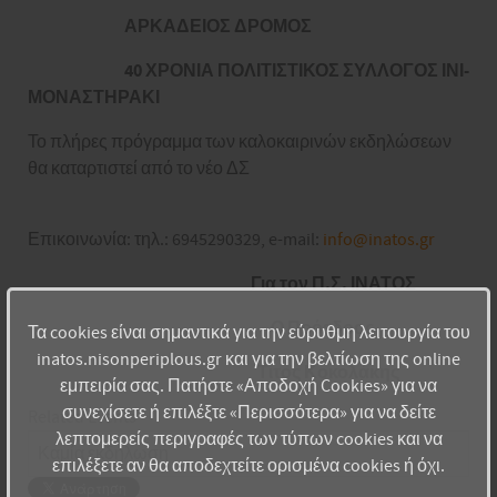
ΑΡΚΑΔΕΙΟΣ ΔΡΟΜΟΣ
40 ΧΡΟΝΙΑ ΠΟΛΙΤΙΣΤΙΚΟΣ ΣΥΛΛΟΓΟΣ ΙΝΙ-
ΜΟΝΑΣΤΗΡΑΚΙ
Το πλήρες πρόγραμμα των καλοκαιρινών εκδηλώσεων
θα καταρτιστεί από το νέο ΔΣ
Επικοινωνία: τηλ.: 6945290329, e-mail:
info@inatos.gr
Για τον Π.Σ. ΙΝΑΤΟΣ
Ο Πρόεδρος
Τα cookies είναι σημαντικά για την εύρυθμη λειτουργία του
inatos.nisonperiplous.gr και για την βελτίωση της online
Τίτος Κοκολάκης
εμπειρία σας. Πατήστε «Αποδοχή Cookies» για να
συνεχίσετε ή επιλέξτε «Περισσότερα» για να δείτε
Related Events
λεπτομερείς περιγραφές των τύπων cookies και να
Καμία εκδήλωση
επιλέξετε αν θα αποδεχτείτε ορισμένα cookies ή όχι.