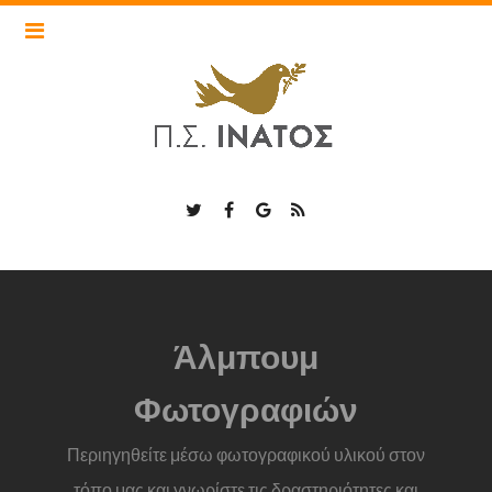
Τα cookies είναι σημαντικά για την εύρυθμη λειτουργία του
inatos.nisonperiplous.gr και για την βελτίωση της online
εμπειρία σας. Πατήστε «Αποδοχή Cookies» για να συνεχίσετε
ή επιλέξτε «Περισσότερα» για να δείτε λεπτομερείς
περιγραφές των τύπων cookies και να επιλέξετε αν θα
αποδεχτείτε ορισμένα cookies ή όχι.
Αποδοχή Cookies
Περισσότερα
Loading...
Άλμπουμ
Φωτογραφιών
Περιηγηθείτε μέσω φωτογραφικού υλικού στον
τόπο μας και γνωρίστε τις δραστηριότητες και