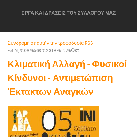
ΕΡΓΑ ΚΑΙ ΔΡΑΣΕΙΣ ΤΟΥ ΣΥΛΛΟΓΟΥ ΜΑΣ
Συνδρομή σε αυτήν την τροφοδοσία RSS
%PM, %09 %569 %2019 %12:%Οκτ
Κλιματική Αλλαγή - Φυσικοί
Κίνδυνοι - Αντιμετώπιση
Έκτακτων Αναγκών