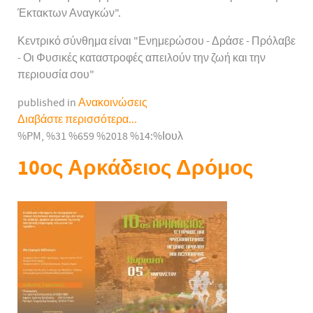
Έκτακτων Αναγκών".
Κεντρικό σύνθημα είναι "Ενημερώσου - Δράσε - Πρόλαβε
- Οι Φυσικές καταστροφές απειλούν την ζωή και την
περιουσία σου"
published in
Ανακοινώσεις
Διαβάστε περισσότερα...
%PM, %31 %659 %2018 %14:%Ιουλ
10ος Αρκάδειος Δρόμος