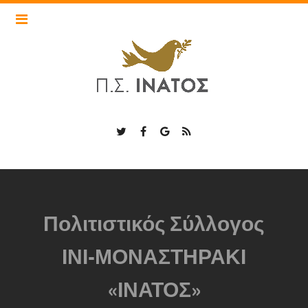
Τα cookies είναι σημαντικά για την εύρυθμη λειτουργία του
inatos.nisonperiplous.gr και για την βελτίωση της online
εμπειρία σας. Πατήστε «Αποδοχή Cookies» για να συνεχίσετε
ή επιλέξτε «Περισσότερα» για να δείτε λεπτομερείς
περιγραφές των τύπων cookies και να επιλέξετε αν θα
αποδεχτείτε ορισμένα cookies ή όχι.
Αποδοχή Cookies
Περισσότερα
Loading...
Πολιτιστικός Σύλλογος
ΙΝΙ-ΜΟΝΑΣΤΗΡΑΚΙ
«ΙΝΑΤΟΣ»