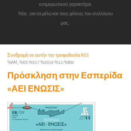
ενημερωτικού χαρακτήρα.
Νέα , για τα μέλη και τους φίλους του συλλόγου
μας.
Συνδρομή σε αυτήν την τροφοδοσία RSS
%AM, %05 %517 %2016 %11:%Ιαν
Πρόσκληση στην Εσπερίδα
«ΑΕΙ ΕΝΩΣΙΣ»