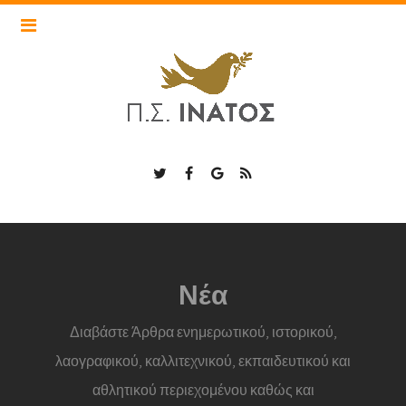
Τα cookies είναι σημαντικά για την εύρυθμη λειτουργία του
inatos.nisonperiplous.gr και για την βελτίωση της online
εμπειρία σας. Πατήστε «Αποδοχή Cookies» για να συνεχίσετε
ή επιλέξτε «Περισσότερα» για να δείτε λεπτομερείς
περιγραφές των τύπων cookies και να επιλέξετε αν θα
αποδεχτείτε ορισμένα cookies ή όχι.
Αποδοχή Cookies
Περισσότερα
Loading...
Νέα
Διαβάστε Άρθρα ενημερωτικού, ιστορικού,
λαογραφικού, καλλιτεχνικού, εκπαιδευτικού και
αθλητικού περιεχομένου καθώς και