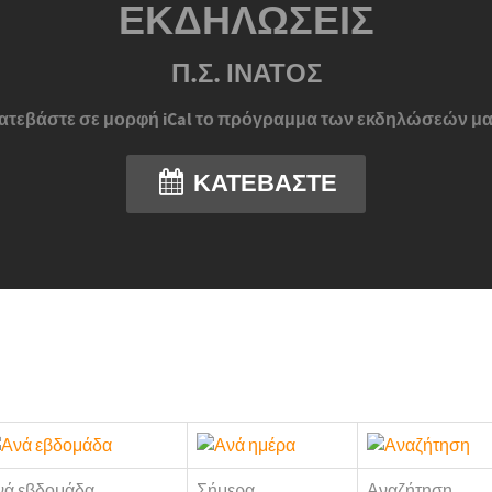
ΕΚΔΗΛΏΣΕΙΣ
Π.Σ. ΊΝΑΤΟΣ
ατεβάστε σε μορφή iCal το πρόγραμμα των εκδηλώσεών μα
ΚΑΤΕΒΆΣΤΕ
νά εβδομάδα
Σήμερα
Αναζήτηση