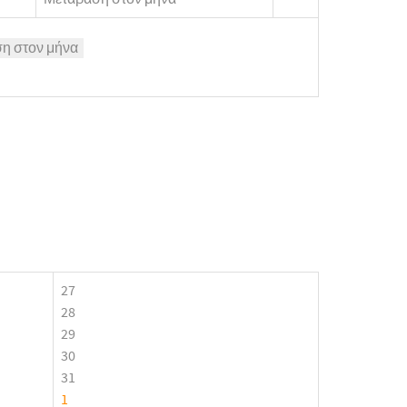
η στον μήνα
27
28
29
30
31
1