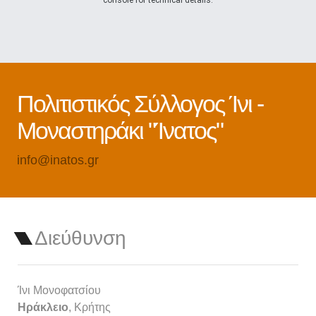
console for technical details.
Πολιτιστικός Σύλλογος Ίνι -
Μοναστηράκι "Ίνατος"
info@inatos.gr
Διεύθυνση
Ίνι Μονοφατσίου
Ηράκλειο
, Κρήτης